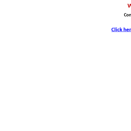
W
Con
Click he